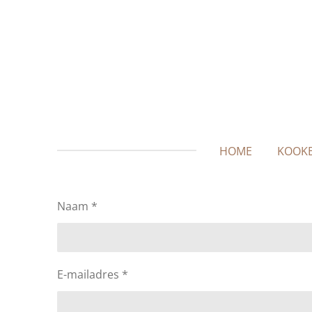
Ga
direct
naar
de
hoofdinhoud
HOME
KOOK
Naam *
E-mailadres *