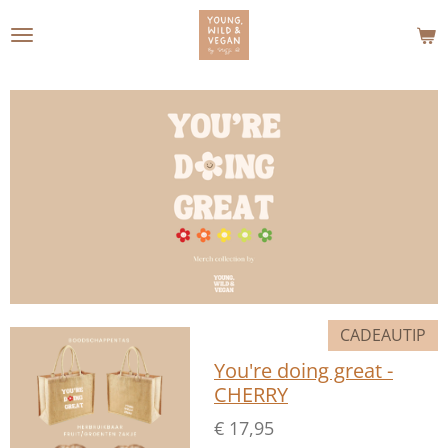
Ga
direct
naar
de
hoofdinhoud
CADEAUTIP
You're doing great -
CHERRY
€ 17,95