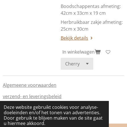
Boodschappentas afmeting:
42cm x 33cm x 19 cm
Herbruikbaar zakje afmeting:
25cm x 30cm
Bekijk details
In winkelwagen
Algemeene voorwaarden
verzend- en leveringsbeleid
Deze website gebruikt cookies voor analyse-
Privacybeleid
doeleinden en/of het tonen van advertenties.
© 2022 youngwild&vegan
Door gebruik te blijven maken van de site gaat
u hiermee akkoord.